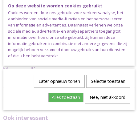
waardoor het gebruikte water op een veilige manier wordt
Op deze website worden cookies gebruikt
gerecycled en hergebruikt. Scheepjes Catona is verkrijgbaar in
Cookies worden door ons gebruikt voor verkeersanalyse, het
maar liefst 113 verschillende kleuren. De aanbevolen naalddikte is
aanbieden van sociale media-functies en het personaliseren
2.50-3.50mm. Een bol Scheepjes Catona weegt 50 gram en heeft
van informatie en advertenties. Daarnaast verlenen we onze
een looplengte van 125 meter.
sociale media-, advertentie- en analysepartners toegang tot
Scheepjes Catona is verkrijgbaar in bollen van 10, 25 en 50 gram;
informatie over hoe u onze site gebruikt. Zij kunnen deze
enkele basiskleuren zijn bovendien verkrijgbaar in bollen van 100
informatie gebruiken in combinatie met andere gegevens die zij
gram. Scheepjes Catona is ook verkrijgbaar als colour pack met
mogelijk hebben verzameld door uw gebruik van hun diensten
daarin cutie pie minibolletjes van 10 gram in 109 kleuren.
of die u hen hebt verstrekt.
Verzending
Dit garen kan uitsluitend verstuurd worden via pakket post.
Later opnieuw tonen
Selectie toestaan
Alles toestaan
Nee, niet akkoord
Ook interessant