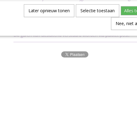
ook verkrijgbaar als colour pack met daarin cutie pie minibolle
109 kleuren.
Later opnieuw tonen
Selectie toestaan
Alles 
Verzending
Nee, niet 
Dit garen kan uitsluitend verstuurd worden via pakket post.