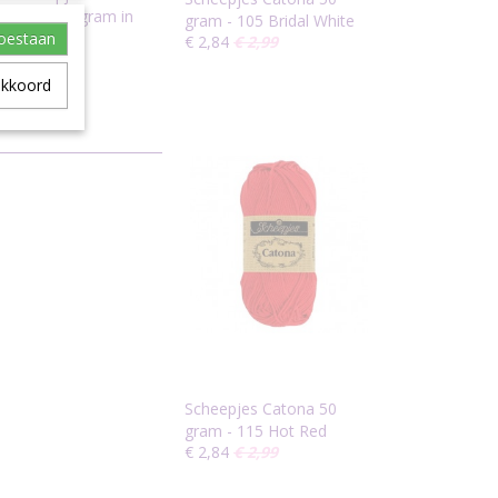
tjes van 10 gram in
gram - 105 Bridal White
toestaan
€ 2,84
€ 2,99
akkoord
Scheepjes Catona 50
gram - 115 Hot Red
€ 2,84
€ 2,99