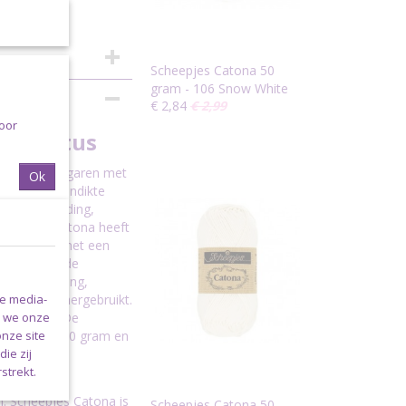
Scheepjes Catona 50
gram - 106 Snow White
€ 2,84
€ 2,99
voor
ucalyptus
eerd katoen garen met
Ok
e garen (garendikte
oorbeeld kleding,
cheepjes Catona heeft
or personen met een
deren. Bij de
waterzuivering,
le media-
ecycled en hergebruikt.
n we onze
de kleuren. De
onze site
tona weegt 50 gram en
ie zij
strekt.
am; enkele
m. Scheepjes Catona is
Scheepjes Catona 50