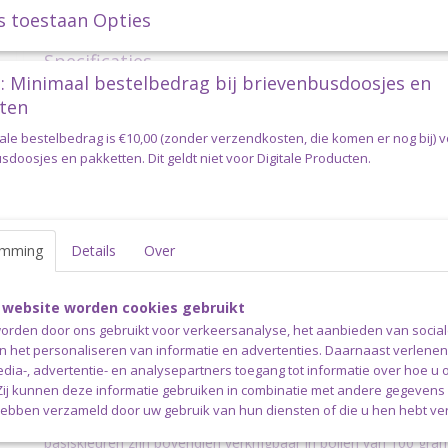
s toestaan Opties
Specificaties
: Minimaal bestelbedrag bij brievenbusdoosjes en
Productcode
CATONA50-102
ten
Omschrijving
ale bestelbedrag is €10,00 (zonder verzendkosten, die komen er nog bij) 
Scheepjes Catona 50 gram - 102 E
doosjes en pakketten. Dit geldt niet voor Digitale Producten.
Scheepjes Catona is een bijzonder populair 100% gemerceris
een subtiele glans en een gladde en zachte afwerking. Dit fijn
Fingering) is uiterst geschikt voor het haken of breien van bijv
emming
amigurumi’s, mode- en woonaccessoires of kinderspeeltjes. S
Details
Over
het EN71-3 keurmerk, wat aangeeft dat dit garen veilig is vo
gevoelige huid en met name voor speelgoed voor baby's en kin
 website worden cookies gebruikt
productie is gebruikgemaakt van een volledig biologische afval
orden door ons gebruikt voor verkeersanalyse, het aanbieden van socia
waardoor het gebruikte water op een veilige manier wordt ger
en het personaliseren van informatie en advertenties. Daarnaast verlene
Scheepjes Catona is verkrijgbaar in maar liefst 113 verschillen
edia-, advertentie- en analysepartners toegang tot informatie over hoe u 
aanbevolen naalddikte is 2.50-3.50mm. Een bol Scheepjes Ca
 Zij kunnen deze informatie gebruiken in combinatie met andere gegevens d
heeft een looplengte van 125 meter.
hebben verzameld door uw gebruik van hun diensten of die u hen hebt ver
Scheepjes Catona is verkrijgbaar in bollen van 10, 25 en 50 gr
basiskleuren zijn bovendien verkrijgbaar in bollen van 100 gra