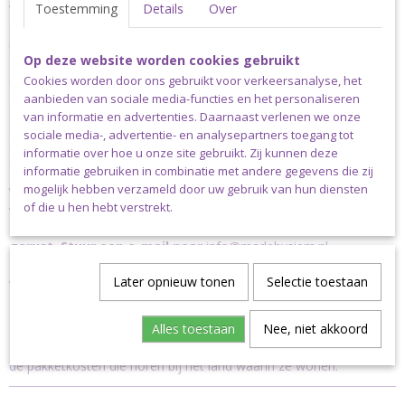
waardoor het gebruikte water op een veilige manier wordt
Toestemming
Details
Over
gerecycled en hergebruikt. Scheepjes Catona is verkrijgbaar in
maar liefst 113 verschillende kleuren. De aanbevolen naalddikte is
Op deze website worden cookies gebruikt
2.50-3.50mm. Een bol Scheepjes Catona weegt 50 gram en heeft
een looplengte van 125 meter.
Cookies worden door ons gebruikt voor verkeersanalyse, het
aanbieden van sociale media-functies en het personaliseren
Scheepjes Catona is verkrijgbaar in bollen van 10, 25 en 50 gram;
van informatie en advertenties. Daarnaast verlenen we onze
enkele basiskleuren zijn bovendien verkrijgbaar in bollen van 100
sociale media-, advertentie- en analysepartners toegang tot
gram. Scheepjes Catona is ook verkrijgbaar als colour pack met
informatie over hoe u onze site gebruikt. Zij kunnen deze
daarin cutie pie minibolletjes van 10 gram in alle 109 kleuren.
informatie gebruiken in combinatie met andere gegevens die zij
mogelijk hebben verzameld door uw gebruik van hun diensten
Wij hebben nog niet alle kleuren Scheepjes Catona op
of die u hen hebt verstrekt.
voorraad, maar onze voorraad groeit met de dag, dus
staat jouw favoriete kleur er niet tussen, vraag het ons
gerust. Stuur een e-mail naar
info@madebysiem.nl
Verzending
Later opnieuw tonen
Selectie toestaan
Dit garen kan uitsluitend verstuurd worden via pakket post.
Alles toestaan
Nee, niet akkoord
Klanten niet woonachtig in Nederland dienen altijd te kiezen voor
de pakketkosten die horen bij het land waarin ze wonen.