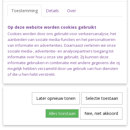
waardoor het gebruikte water op een veilige manier wordt
gerecycled en hergebruikt. Scheepjes Catona is verkrijgbaar in
Toestemming
Details
Over
maar liefst 113 verschillende kleuren. De aanbevolen naalddikte is
2.50-3.50mm. Een bol Scheepjes Catona weegt 50 gram en heeft
een looplengte van 125 meter.
Op deze website worden cookies gebruikt
Cookies worden door ons gebruikt voor verkeersanalyse, het
Scheepjes Catona is verkrijgbaar in bollen van 10, 25 en 50 gram;
aanbieden van sociale media-functies en het personaliseren
enkele basiskleuren zijn bovendien verkrijgbaar in bollen van 100
van informatie en advertenties. Daarnaast verlenen we onze
gram. Scheepjes Catona is ook verkrijgbaar als colour pack met
sociale media-, advertentie- en analysepartners toegang tot
daarin cutie pie minibolletjes van 10 gram in alle 109 kleuren.
informatie over hoe u onze site gebruikt. Zij kunnen deze
Wij hebben nog niet alle kleuren Scheepjes Catona op
informatie gebruiken in combinatie met andere gegevens die zij
voorraad, maar onze voorraad groeit met de dag, dus
mogelijk hebben verzameld door uw gebruik van hun diensten
staat jouw favoriete kleur er niet tussen, vraag het ons
of die u hen hebt verstrekt.
gerust. Stuur een e-mail naar
info@madebysiem.nl
Verzending
Later opnieuw tonen
Selectie toestaan
Dit garen kan uitsluitend verstuurd worden via pakket post.
Klanten niet woonachtig in Nederland dienen altijd te kiezen voor
Alles toestaan
Nee, niet akkoord
de pakketkosten die horen bij het land waarin ze wonen.