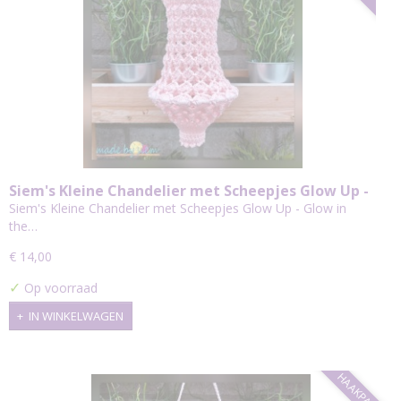
Siem's Kleine Chandelier met Scheepjes Glow Up -
Glow in the Dark - Haakpakket
Siem's Kleine Chandelier met Scheepjes Glow Up - Glow in
the…
€ 14,00
✓
Op voorraad
IN WINKELWAGEN
HAAKPAKKET