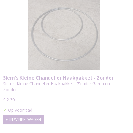
Siem's Kleine Chandelier Haakpakket - Zonder
Garen en Zonder LED Lampje
Siem's Kleine Chandelier Haakpakket - Zonder Garen en
Zonder…
€ 2,30
✓
Op voorraad
IN WINKELWAGEN