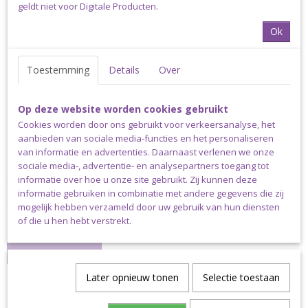
HAAKPAKKET
geldt niet voor Digitale Producten.
Ok
Toestemming
Details
Over
Op deze website worden cookies gebruikt
Cookies worden door ons gebruikt voor verkeersanalyse, het
aanbieden van sociale media-functies en het personaliseren
van informatie en advertenties. Daarnaast verlenen we onze
sociale media-, advertentie- en analysepartners toegang tot
Siem's Kleine Chandelier met Scheejes Catona -
informatie over hoe u onze site gebruikt. Zij kunnen deze
Haakpakket
Siem's Kleine Chandelier met Scheejes Catona - Haakpakket…
informatie gebruiken in combinatie met andere gegevens die zij
€ 8,10
mogelijk hebben verzameld door uw gebruik van hun diensten
of die u hen hebt verstrekt.
✓
Op voorraad
IN WINKELWAGEN
Later opnieuw tonen
Selectie toestaan