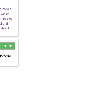
le media-
n we onze
onze site
ie zij
strekt.
toestaan
akkoord