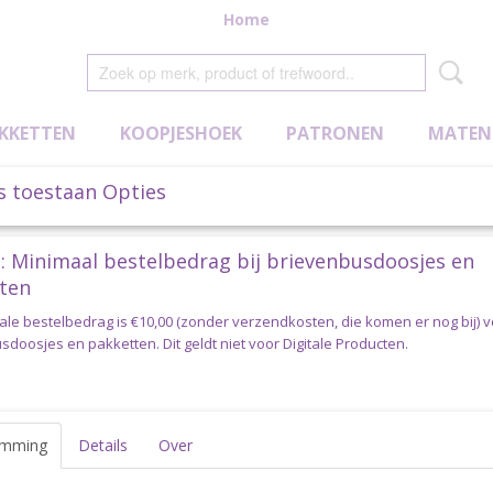
Home
KKETTEN
KOOPJESHOEK
PATRONEN
MATEN
s toestaan Opties
rtemonnees
: Minimaal bestelbedrag bij brievenbusdoosjes en
ten
ale bestelbedrag is €10,00 (zonder verzendkosten, die komen er nog bij) 
doosjes en pakketten. Dit geldt niet voor Digitale Producten.
emming
Details
Over