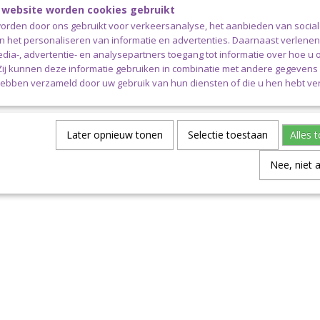
 website worden cookies gebruikt
orden door ons gebruikt voor verkeersanalyse, het aanbieden van socia
en het personaliseren van informatie en advertenties. Daarnaast verlene
monnee Suzette
Zig Zag Coin Purse
edia-, advertentie- en analysepartners toegang tot informatie over hoe u 
 Zij kunnen deze informatie gebruiken in combinatie met andere gegevens d
hebben verzameld door uw gebruik van hun diensten of die u hen hebt ver
Later opnieuw tonen
Selectie toestaan
Alles 
Nee, niet 