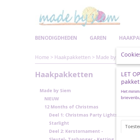
BENODIGDHEDEN
GAREN
HAAKPA
Cookie
Home
>
Haakpakketten
>
Made by Siem
>
Po
Haakpakketten
LET OP
pakket
Made by Siem
Het minim
brievenbus
NIEUW
12 Months of Christmas
Deel 1: Christmas Party Lights
Starlight
Toest
Deel 2: Kerstornament -
Sleutel- Tashanger - Ketting