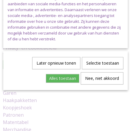
aanbieden van sociale media-functies en het personaliseren
Informatie
van informatie en advertenties. Daarnaast verlenen we onze
sociale media-, advertentie- en analysepartners toegang tot
Algemene Voorwaarden
informatie over hoe u onze site gebruikt. Zij kunnen deze
Contact
informatie gebruiken in combinatie met andere gegevens die zij
Copyright en Disclaimer
mogelijk hebben verzameld door uw gebruik van hun diensten
of die u hen hebt verstrekt.
Herroeping
Privacy- en Cookiebeleid
Verzending, Betaling en Retourbeleid
Later opnieuw tonen
Selectie toestaan
Herroeping
Categorieën
Alles toestaan
Nee, niet akkoord
Benodigdheden
Garen
Haakpakketten
Koopjeshoek
Patronen
Matentabel
Merchandise