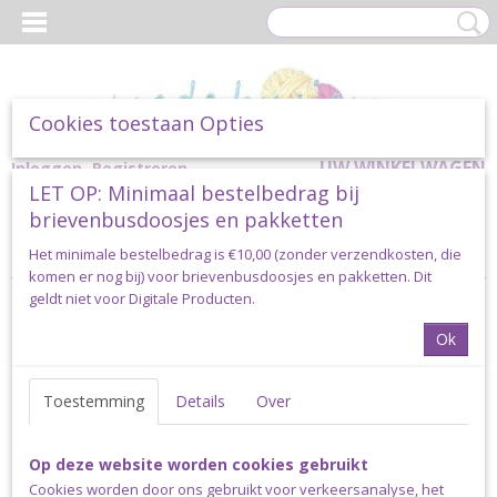
Cookies toestaan Opties
UW WINKELWAGEN
Inloggen
Registreren
LET OP: Minimaal bestelbedrag bij
Geen producten
(0)
brievenbusdoosjes en pakketten
Home
>
Haakpakketten
>
Made by Siem
>
Tafelkleden
Het minimale bestelbedrag is €10,00 (zonder verzendkosten, die
komen er nog bij) voor brievenbusdoosjes en pakketten. Dit
geldt niet voor Digitale Producten.
Helaas bevinden er zich in deze categorie nog geen producten.
Ok
Probeert u het later nog eens!
Toestemming
Details
Over
Op deze website worden cookies gebruikt
Cookies worden door ons gebruikt voor verkeersanalyse, het