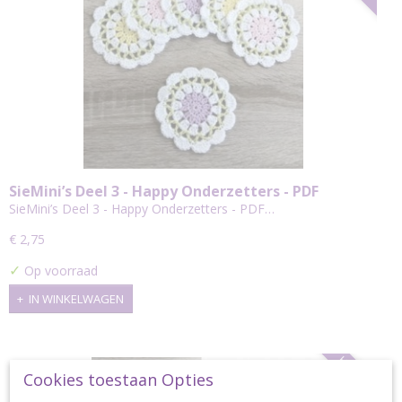
SieMini’s Deel 3 - Happy Onderzetters - PDF
Haakpatroon
SieMini’s Deel 3 - Happy Onderzetters - PDF…
€ 2,75
✓
Op voorraad
IN WINKELWAGEN
HAAKPAKKET
Cookies toestaan Opties