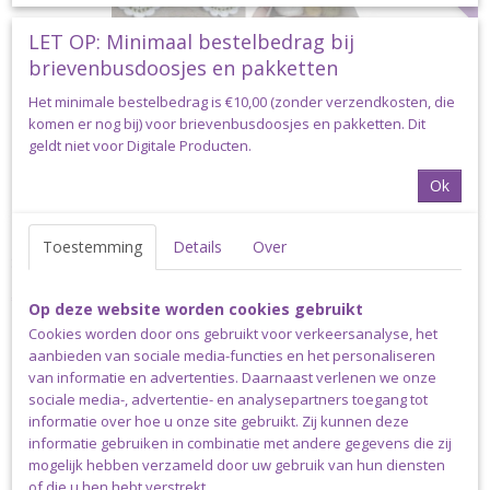
LET OP: Minimaal bestelbedrag bij
brievenbusdoosjes en pakketten
Het minimale bestelbedrag is €10,00 (zonder verzendkosten, die
komen er nog bij) voor brievenbusdoosjes en pakketten. Dit
geldt niet voor Digitale Producten.
Ok
SieMini's Deel 3 - Happy Onderzetters Set 01
Toestemming
Details
Over
SieMini's Deel 3 - Happy Onderzetters Set 01 In de Serie…
€ 4,90
Op deze website worden cookies gebruikt
Cookies worden door ons gebruikt voor verkeersanalyse, het
✘
Niet op voorraad
aanbieden van sociale media-functies en het personaliseren
van informatie en advertenties. Daarnaast verlenen we onze
sociale media-, advertentie- en analysepartners toegang tot
informatie over hoe u onze site gebruikt. Zij kunnen deze
HAAKPAKKET
informatie gebruiken in combinatie met andere gegevens die zij
mogelijk hebben verzameld door uw gebruik van hun diensten
of die u hen hebt verstrekt.